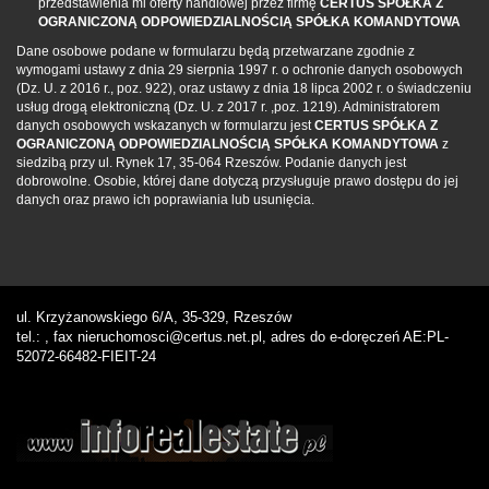
przedstawienia mi oferty handlowej przez firmę
CERTUS SPÓŁKA Z
OGRANICZONĄ ODPOWIEDZIALNOŚCIĄ SPÓŁKA KOMANDYTOWA
Dane osobowe podane w formularzu będą przetwarzane zgodnie z
wymogami ustawy z dnia 29 sierpnia 1997 r. o ochronie danych osobowych
(Dz. U. z 2016 r., poz. 922), oraz ustawy z dnia 18 lipca 2002 r. o świadczeniu
usług drogą elektroniczną (Dz. U. z 2017 r. ,poz. 1219). Administratorem
danych osobowych wskazanych w formularzu jest
CERTUS SPÓŁKA Z
OGRANICZONĄ ODPOWIEDZIALNOŚCIĄ SPÓŁKA KOMANDYTOWA
z
siedzibą przy ul. Rynek 17, 35-064 Rzeszów. Podanie danych jest
dobrowolne. Osobie, której dane dotyczą przysługuje prawo dostępu do jej
danych oraz prawo ich poprawiania lub usunięcia.
ul. Krzyżanowskiego 6/A, 35-329, Rzeszów
tel.: , fax nieruchomosci@certus.net.pl, adres do e-doręczeń AE:PL-
52072-66482-FIEIT-24