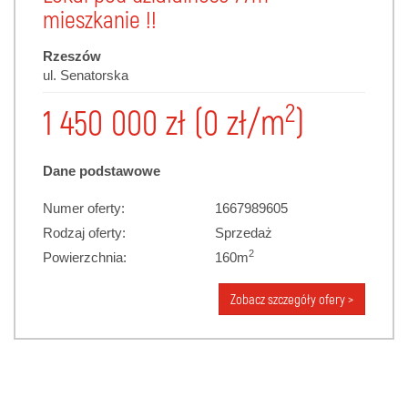
mieszkanie !!
Rzeszów
ul. Senatorska
2
1 450 000 zł (0 zł/m
)
Dane podstawowe
Numer oferty:
1667989605
Rodzaj oferty:
Sprzedaż
2
Powierzchnia:
160m
Zobacz szczegóły ofery >