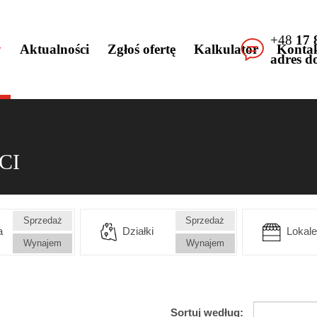
+48
17 
y
Aktualności
Zgłoś ofertę
Kalkulator
Konta
adres d
CI
Sprzedaż
Sprzedaż
a
Działki
Lokale
Wynajem
Wynajem
Sortuj według: