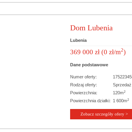
Dom Lubenia
Lubenia
2
369 000 zł (0 zł/m
)
Dane podstawowe
Numer oferty:
17522345
Rodzaj oferty:
Sprzedaż
2
Powierzchnia:
120m
2
Powierzchnia działki:
1 600m
Zobacz szczegóły ofery >