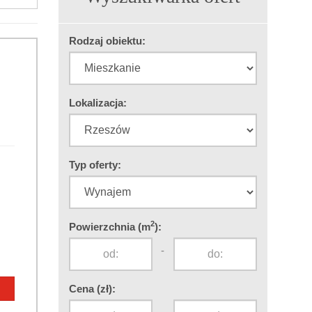
Rodzaj obiektu:
Lokalizacja:
Typ oferty:
2
Powierzchnia (m
):
-
Cena (zł):