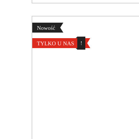
Nowość
!
TYLKO U NAS