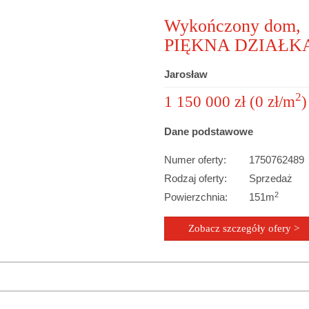
Wykończony dom,
PIĘKNA DZIAŁK
Jarosław
2
1 150 000 zł (0 zł/m
)
Dane podstawowe
Numer oferty:
1750762489
Rodzaj oferty:
Sprzedaż
2
Powierzchnia:
151m
Zobacz szczegóły ofery >