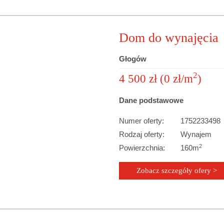
Dom do wynajęcia
Głogów
2
4 500 zł (0 zł/m
)
Dane podstawowe
Numer oferty:
1752233498
Rodzaj oferty:
Wynajem
2
Powierzchnia:
160m
Zobacz szczegóły ofery >