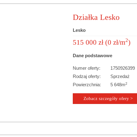
Działka Lesko
Lesko
2
515 000 zł (0 zł/m
)
Dane podstawowe
Numer oferty:
1750926399
Rodzaj oferty:
Sprzedaż
2
Powierzchnia:
5 648m
Zobacz szczegóły ofery >