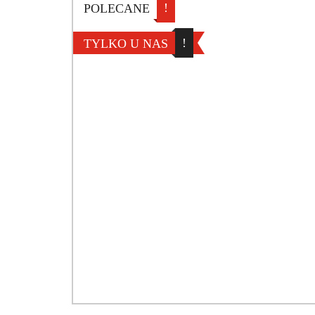
!
POLECANE
!
TYLKO U NAS