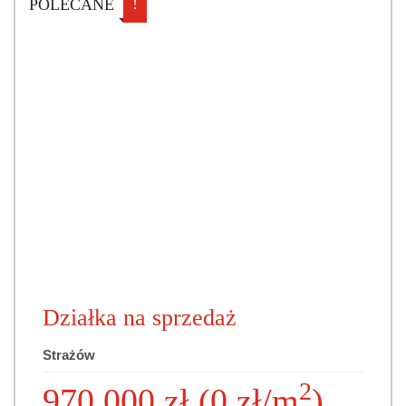
!
POLECANE
Działka na sprzedaż
Strażów
2
970 000 zł (0 zł/m
)