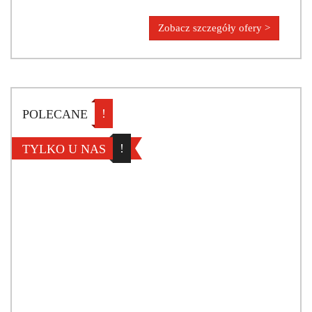
Zobacz szczegóły ofery >
!
POLECANE
!
TYLKO U NAS