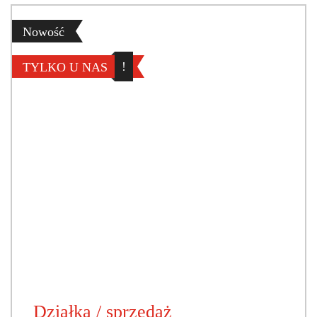
Nowość
!
TYLKO U NAS
Działka / sprzedaż