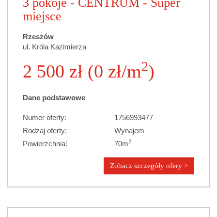
3 pokoje - CENTRUM - Super
miejsce
Rzeszów
ul. Króla Kazimierza
2
2 500 zł (0 zł/m
)
Dane podstawowe
Numer oferty:
1756993477
Rodzaj oferty:
Wynajem
2
Powierzchnia:
70m
Zobacz szczegóły ofery >