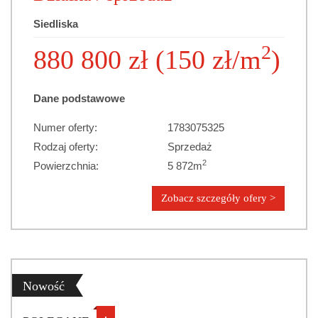
Siedliska
2
880 800 zł (150 zł/m
)
Dane podstawowe
Numer oferty:
1783075325
Rodzaj oferty:
Sprzedaż
2
Powierzchnia:
5 872m
Zobacz szczegóły ofery >
Nowość