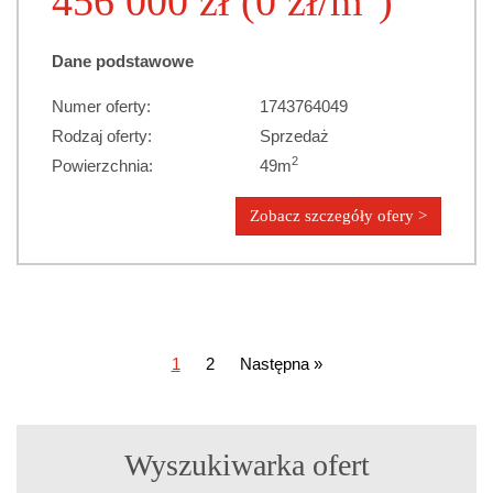
456 000 zł (0 zł/m
)
Dane podstawowe
Numer oferty:
1743764049
Rodzaj oferty:
Sprzedaż
2
Powierzchnia:
49m
Zobacz szczegóły ofery >
1
2
Następna »
Wyszukiwarka ofert