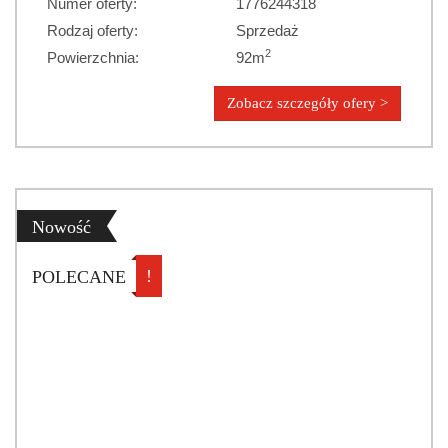
Numer oferty:
1776244318
Rodzaj oferty:
Sprzedaż
2
Powierzchnia:
92m
Zobacz szczegóły ofery >
Nowość
!
POLECANE