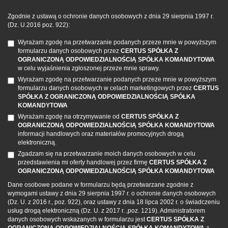
Zgodnie z ustawą o ochronie danych osobowych z dnia 29 sierpnia 1997 r.
(Dz. U.2016 poz. 922):
Wyrażam zgodę na przetwarzanie podanych przeze mnie w powyższym
formularzu danych osobowych przez
CERTUS SPÓŁKA Z
OGRANICZONĄ ODPOWIEDZIALNOŚCIĄ SPÓŁKA KOMANDYTOWA
w celu wyjaśnienia zgłoszonej przeze mnie sprawy.
Wyrażam zgodę na przetwarzanie podanych przeze mnie w powyższym
formularzu danych osobowych w celach marketingowych przez
CERTUS
SPÓŁKA Z OGRANICZONĄ ODPOWIEDZIALNOŚCIĄ SPÓŁKA
KOMANDYTOWA
Wyrażam zgodę na otrzymywanie od
CERTUS SPÓŁKA Z
OGRANICZONĄ ODPOWIEDZIALNOŚCIĄ SPÓŁKA KOMANDYTOWA
informacji handlowych oraz materiałów promocyjnych drogą
elektroniczną.
Zgadzam się na przetwarzanie moich danych osobowych w celu
przedstawienia mi oferty handlowej przez firmę
CERTUS SPÓŁKA Z
OGRANICZONĄ ODPOWIEDZIALNOŚCIĄ SPÓŁKA KOMANDYTOWA
Dane osobowe podane w formularzu będą przetwarzane zgodnie z
wymogami ustawy z dnia 29 sierpnia 1997 r. o ochronie danych osobowych
(Dz. U. z 2016 r., poz. 922), oraz ustawy z dnia 18 lipca 2002 r. o świadczeniu
usług drogą elektroniczną (Dz. U. z 2017 r. ,poz. 1219). Administratorem
danych osobowych wskazanych w formularzu jest
CERTUS SPÓŁKA Z
OGRANICZONĄ ODPOWIEDZIALNOŚCIĄ SPÓŁKA KOMANDYTOWA
z