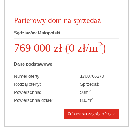
Parterowy dom na sprzedaż
Sędziszów Małopolski
2
769 000 zł (0 zł/m
)
Dane podstawowe
Numer oferty:
1760706270
Rodzaj oferty:
Sprzedaż
2
Powierzchnia:
99m
2
Powierzchnia działki:
800m
Zobacz szczegóły ofery >