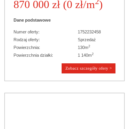
2
870 000 zł (0 zł/m
)
Dane podstawowe
Numer oferty:
1752232458
Rodzaj oferty:
Sprzedaż
2
Powierzchnia:
130m
2
Powierzchnia działki:
1 140m
Zobacz szczegóły ofery >