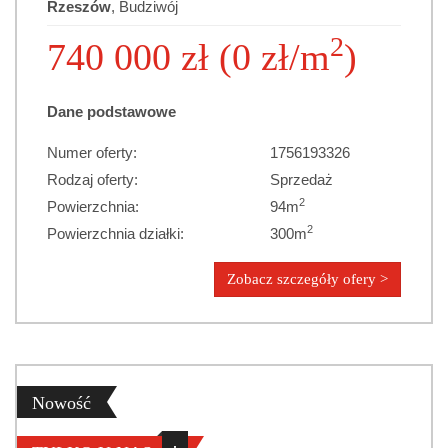
Rzeszów
, Budziwój
2
740 000 zł (0 zł/m
)
Dane podstawowe
Numer oferty:
1756193326
Rodzaj oferty:
Sprzedaż
2
Powierzchnia:
94m
2
Powierzchnia działki:
300m
Zobacz szczegóły ofery >
Nowość