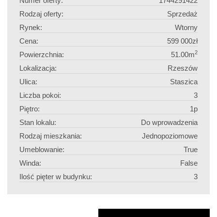
Numer oferty:
1744291422
Rodzaj oferty:
Sprzedaż
Rynek:
Wtorny
Cena:
599 000zł
2
Powierzchnia:
51.00m
Lokalizacja:
Rzeszów
Ulica:
Staszica
Liczba pokoi:
3
Piętro:
1p
Stan lokalu:
Do wprowadzenia
Rodzaj mieszkania:
Jednopoziomowe
Umeblowanie:
True
Winda:
False
Ilość pięter w budynku:
3