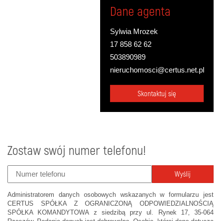
Dane agenta
Sylwia Mrozek
17 858 62 62
503890989
nieruchomosci@certus.net.pl
Skontaktuj się
Zostaw swój numer telefonu!
Wyślij
Administratorem danych osobowych wskazanych w formularzu jest
CERTUS SPÓŁKA Z OGRANICZONĄ ODPOWIEDZIALNOŚCIĄ
SPÓŁKA KOMANDYTOWA z siedzibą przy ul. Rynek 17, 35-064