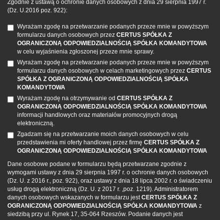
Zgodnie z ustawą o ochronie danych osobowych z dnia 29 sierpnia 1997 r.
(Dz. U.2016 poz. 922):
Wyrażam zgodę na przetwarzanie podanych przeze mnie w powyższym
formularzu danych osobowych przez
CERTUS SPÓŁKA Z
OGRANICZONĄ ODPOWIEDZIALNOŚCIĄ SPÓŁKA KOMANDYTOWA
w celu wyjaśnienia zgłoszonej przeze mnie sprawy.
Wyrażam zgodę na przetwarzanie podanych przeze mnie w powyższym
formularzu danych osobowych w celach marketingowych przez
CERTUS
SPÓŁKA Z OGRANICZONĄ ODPOWIEDZIALNOŚCIĄ SPÓŁKA
KOMANDYTOWA
Wyrażam zgodę na otrzymywanie od
CERTUS SPÓŁKA Z
OGRANICZONĄ ODPOWIEDZIALNOŚCIĄ SPÓŁKA KOMANDYTOWA
informacji handlowych oraz materiałów promocyjnych drogą
elektroniczną.
Zgadzam się na przetwarzanie moich danych osobowych w celu
przedstawienia mi oferty handlowej przez firmę
CERTUS SPÓŁKA Z
OGRANICZONĄ ODPOWIEDZIALNOŚCIĄ SPÓŁKA KOMANDYTOWA
Dane osobowe podane w formularzu będą przetwarzane zgodnie z
wymogami ustawy z dnia 29 sierpnia 1997 r. o ochronie danych osobowych
(Dz. U. z 2016 r., poz. 922), oraz ustawy z dnia 18 lipca 2002 r. o świadczeniu
usług drogą elektroniczną (Dz. U. z 2017 r. ,poz. 1219). Administratorem
danych osobowych wskazanych w formularzu jest
CERTUS SPÓŁKA Z
OGRANICZONĄ ODPOWIEDZIALNOŚCIĄ SPÓŁKA KOMANDYTOWA
z
siedzibą przy ul. Rynek 17, 35-064 Rzeszów. Podanie danych jest