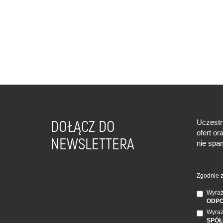
DOŁĄCZ DO
Uczestn
ofert o
NEWSLETTERA
nie spa
Zgodnie z
Wyraż
ODPO
Wyraż
SPÓŁ