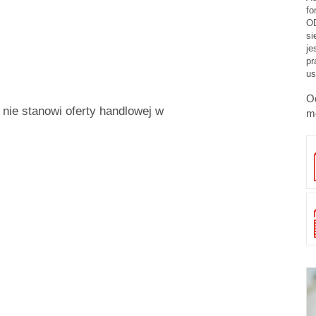
f
O
si
je
pr
us
Od
 nie stanowi oferty handlowej w
m