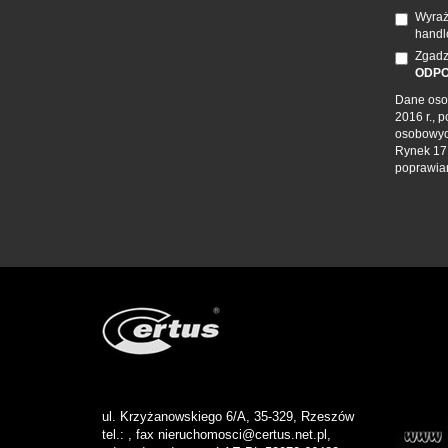
Wyraż
handl
Zgadz
ODPO
Dane osob
2016 r., 
osobowyc
Rynek 17,
poprawian
ul. Krzyżanowskiego 6/A, 35-329, Rzeszów
tel.: , fax nieruchomosci@certus.net.pl,