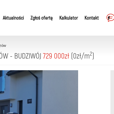
Aktualności
Zgłoś ofertę
Kalkulator
Kontakt
zów
2
ZÓW - BUDZIWÓJ
729 000zł
(0zł/m
)