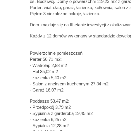
os. Budziwój. Domy o powierzchni 119,23 m2 z gara
Parter: wiatrołap, garaż, łazienka, kotłownia, salo
Piętro: 3 niezależne pokoje, łazienka.
Dom znajduje się na III etapie inwestycji zlokalizow
Każdy z 12 domów wykonany w standardzie dewelo
Powierzchnie pomieszczeń:
Parter 56,71 m2:
- Wiatrołap 2,88 m2
- Hol 85,02 m2
- Łazienka 5,40 m2
- Salon z aneksem kuchennym 27,34 m2
- Garaż 16,07 m2
Poddasze 53,47 m2:
- Przedpokój 3,79 m2
- Sypialnia z garderobą 19,45 m2
- Łazienka 6,25 m2
- Sypialnia 12,28 m2