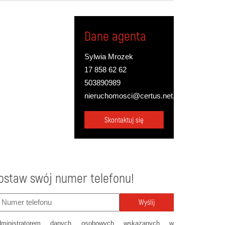
Dane agenta
Sylwia Mrozek
17 858 62 62
503890989
nieruchomosci@certus.net.pl
Skontaktuj się
ostaw swój numer telefonu!
Wyślij
dministratorem danych osobowych wskazanych w