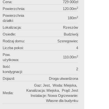
Cena:
729 000zł
2
Powierzchnia:
120.00m
Powierzchnia
2
180m
działki:
Lokalizacja:
Rzeszów
Osiedle:
Budziwój
Rodzaj domu:
Szeregowiec
Liczba pokoi:
4
Pow.
2
110.00m
użytkowa:
Ilość
2
kondygnacji:
Dojazd:
Droga utwardzona
Gaz: Jest, Woda: Miejska,
Kanalizacja: Miejska, Prąd: Jest
Media:
Instalacje: Nowa Ogrzewanie:
Własne dla budynku