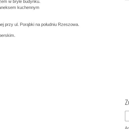
żem w bryle budynku.
n z aneksem kuchennym
anej przy ul. Porąbki na południu Rzeszowa.
perskim.
Z
A